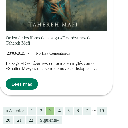
Orden de los libros de la saga «Destrózame» de
Tahereh Mafi
28/03/2025
No Hay Comentarios
La saga «Destrózame», conocida en inglés como
«Shatter Me», es una serie de novelas distópicas…
Leer más
…
« Anterior
1
2
3
4
5
6
7
19
20
21
22
Siguiente»