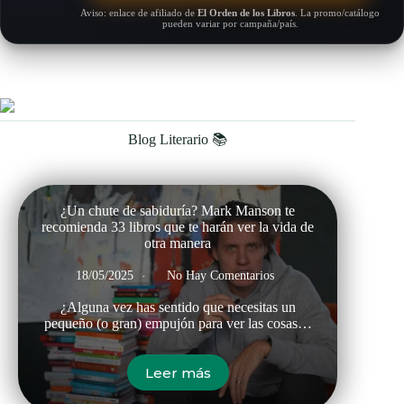
Aviso: enlace de afiliado de
El Orden de los Libros
. La promo/catálogo
pueden variar por campaña/país.
Blog Literario 📚
¿Un chute de sabiduría? Mark Manson te
recomienda 33 libros que te harán ver la vida de
otra manera
18/05/2025
No Hay Comentarios
¿Alguna vez has sentido que necesitas un
pequeño (o gran) empujón para ver las cosas…
Leer más