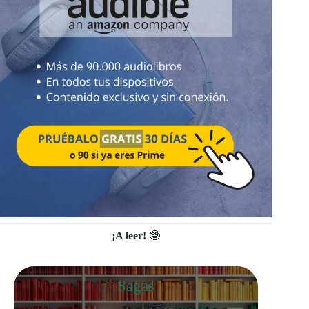
¡A leer!
🤓
Sagas