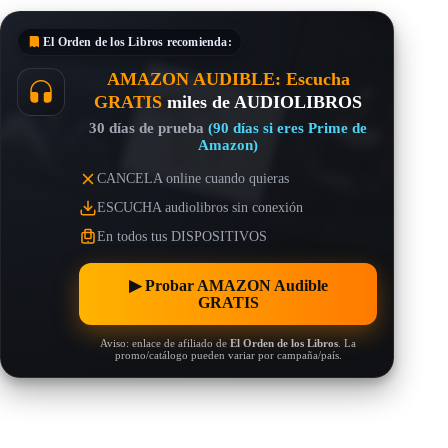
El Orden de los Libros
recomienda:
AMAZON AUDIBLE: Escucha
GRATIS
miles de AUDIOLIBROS
30 días de prueba
(90 días si eres Prime de
Amazon)
CANCELA online cuando quieras
ESCUCHA audiolibros sin conexión
En todos tus DISPOSITIVOS
▶︎ Probar AMAZON Audible
GRATIS
Aviso: enlace de afiliado de
El Orden de los Libros
. La
promo/catálogo pueden variar por campaña/país.