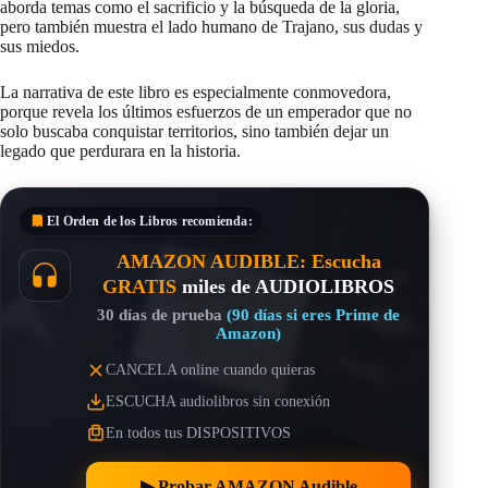
aborda temas como el sacrificio y la búsqueda de la gloria,
pero también muestra el lado humano de Trajano, sus dudas y
sus miedos.
La narrativa de este libro es especialmente conmovedora,
porque revela los últimos esfuerzos de un emperador que no
solo buscaba conquistar territorios, sino también dejar un
legado que perdurara en la historia.
El Orden de los Libros
recomienda:
AMAZON AUDIBLE: Escucha
GRATIS
miles de AUDIOLIBROS
30 días de prueba
(90 días si eres Prime de
Amazon)
CANCELA online cuando quieras
ESCUCHA audiolibros sin conexión
En todos tus DISPOSITIVOS
▶︎ Probar AMAZON Audible