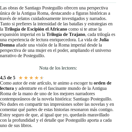
Las obras de Santiago Posteguillo ofrecen una perspectiva
única de la Antigua Roma, destacando a figuras históricas a
través de relatos cuidadosamente investigados y narrados.
Tanto si prefieres la intensidad de las batallas y estrategias en
la
Trilogía de Escipión el Africano
como si te atrae la
expansión imperial en la
Trilogía de Trajano
, cada trilogía es
una experiencia de lectura enriquecedora. La vida de
Julia
Domna
añade una visión de la Roma imperial desde la
perspectiva de una mujer en el poder, ampliando el universo
narrativo de Posteguillo.
Nota de los lectores:
★
★
★
★
★
4,5 de 5
Como autor de este artículo, te animo a escoger tu
orden de
lectura
y adentrarte en el fascinante mundo de la Antigua
Roma de la mano de uno de los mejores narradores
contemporáneos de la novela histórica: Santiago Posteguillo.
No dudes en compartir tus impresiones sobre las novelas y en
comentar qué partes de estas historias resonaron más contigo.
Estoy seguro de que, al igual que yo, quedarás maravillado
con la profundidad y el detalle que Posteguillo aporta a cada
uno de sus libros.