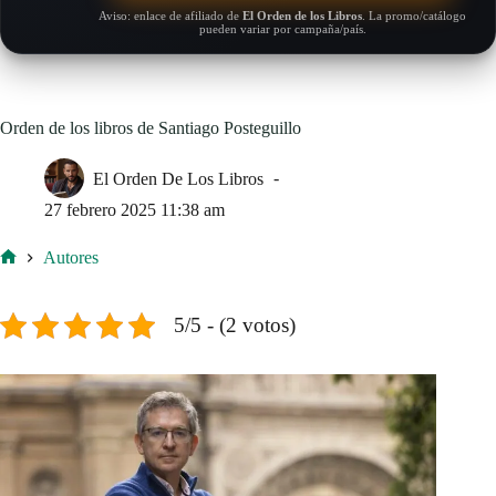
Aviso: enlace de afiliado de
El Orden de los Libros
. La promo/catálogo
pueden variar por campaña/país.
Orden de los libros de Santiago Posteguillo
El Orden De Los Libros
27 febrero 2025 11:38 am
Autores
Inicio
5/5 - (2 votos)