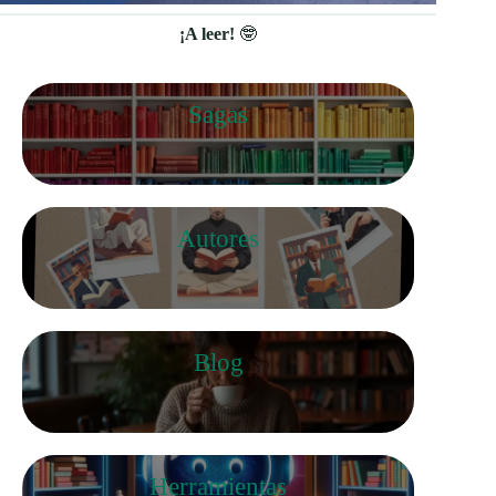
¡A leer!
🤓
Sagas
Autores
Blog
Herramientas