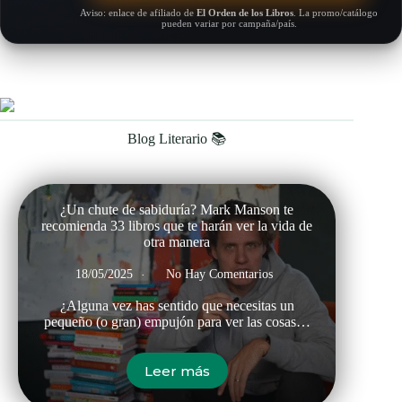
Aviso: enlace de afiliado de
El Orden de los Libros
. La promo/catálogo
pueden variar por campaña/país.
Blog Literario 📚
¿Un chute de sabiduría? Mark Manson te
recomienda 33 libros que te harán ver la vida de
otra manera
18/05/2025
No Hay Comentarios
¿Alguna vez has sentido que necesitas un
pequeño (o gran) empujón para ver las cosas…
Leer más