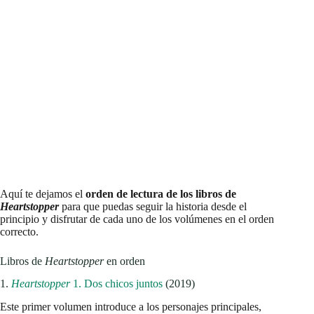
2.
Heartstopper 2. Mi persona Favorita
(2019)
En el segundo volumen, la relación entre Charlie y Nick
continúa desarrollándose, y Nick comienza a cuestionarse su
propia identidad y sus sentimientos hacia Charlie. Esta parte
de la historia explora la
autoaceptación y el descubrimiento
personal
de Nick mientras intenta comprender su sexualidad.
Es un volumen en el que ambos personajes crecen, aprenden y
enfrentan sus propios miedos, y donde el apoyo y la amistad
juegan un papel crucial en su desarrollo.
Heartstopper 2. Mi persona favorita. Edición especial (Ficción)
Oseman, Alice (Autor)
3.
Heartstopper 3. Un paso Adelante
(2020)
Este volumen lleva a Charlie y Nick a un viaje escolar a París,
donde su relación se vuelve aún más cercana y abierta. La
historia profundiza en temas más complejos como la
ansiedad, el estrés y los problemas de salud mental
que