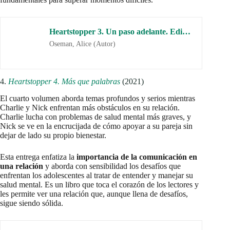
Heartstopper 5. Creciendo contigo (Ficción)
Oseman, Alice (Autor)
Orden de lectura de los libros de
Heartstopper
de Alice
Oseman
Heartstopper: Volume 1
(2019)
Heartstopper: Volume 2
(2019)
Heartstopper: Volume 3
(2020)
Heartstopper: Volume 4
(2021)
Heartstopper: Volume 5
(Próximamente en 2024)
El
orden de lectura recomendado
para disfrutar al máximo
la evolución de la relación entre
Nick y Charlie
es el crono de
publicación y los temas que Alice Oseman aborda en cada
volumen de la saga
Heartstopper
.
Heartstopper
es una saga que ha sabido capturar las
emociones y desafíos de las relaciones adolescentes
, y ha
ofrecido una representación realista y conmovedora de la
comunidad LGBTQ+. Si eres fan de las historias de amor