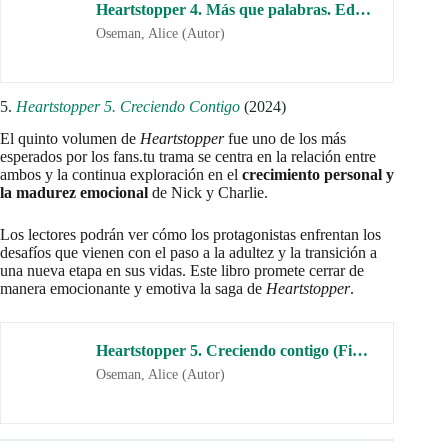
juvenil con un toque de realidad y profundidad emocional,
esta serie de Alice Oseman es una lectura que no te puedes
perder.
Siguiendo este orden de los libros, podrás vivir junto a
Nick y
Charlie
su viaje de
autodescubrimiento, aceptación y amor
en una de las historias más queridas de la literatura juvenil
contemporánea.
El Orden de los Libros
recomienda:
AMAZON AUDIBLE: Escucha
GRATIS
miles de AUDIOLIBROS
30 días de prueba
(90 días si eres Prime de
Amazon)
CANCELA online cuando quieras
ESCUCHA audiolibros sin conexión
En todos tus DISPOSITIVOS