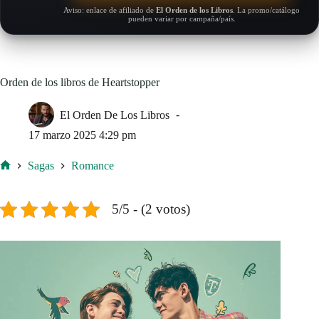
Aviso: enlace de afiliado de
El Orden de los Libros
. La promo/catálogo
pueden variar por campaña/país.
Orden de los libros de Heartstopper
El Orden De Los Libros
17 marzo 2025 4:29 pm
Sagas
Romance
Inicio
5/5 - (2 votos)