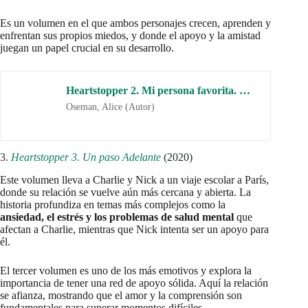
enfrentan los adolescentes al tratar de entender y manejar su
salud mental. Es un libro que toca el corazón de los lectores y
les permite ver una relación que, aunque llena de desafíos,
sigue siendo sólida.
Heartstopper 4. Más que palabras. Edición especial (Ficción)
Oseman, Alice (Autor)
5.
Heartstopper
5. Creciendo Contigo
(2024)
El quinto volumen de
Heartstopper
fue uno de los más
esperados por los fans.tu trama se centra en la relación entre
ambos y la continua exploración en el
crecimiento personal y
la madurez emocional
de Nick y Charlie.
Los lectores podrán ver cómo los protagonistas enfrentan los
desafíos que vienen con el paso a la adultez y la transición a
una nueva etapa en sus vidas. Este libro promete cerrar de
manera emocionante y emotiva la saga de
Heartstopper
.