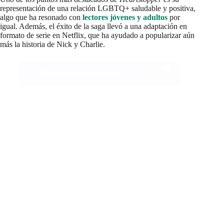
representación de una relación LGBTQ+ saludable y positiva,
algo que ha resonado con
lectores jóvenes y adultos
por
igual. Además, el éxito de la saga llevó a una adaptación en
formato de serie en Netflix, que ha ayudado a popularizar aún
más la historia de Nick y Charlie.
Este es el libro que cambió para siempre la vida de la
Ord
artista Doechii
Leer más
Aquí te dejamos el
orden de lectura de los libros de
Heartstopper
para que puedas seguir la historia desde el
principio y disfrutar de cada uno de los volúmenes en el orden