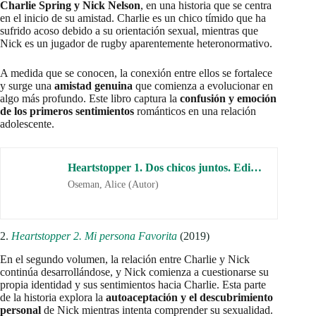
afectan a Charlie, mientras que Nick intenta ser un apoyo para
él.
El tercer volumen es uno de los más emotivos y explora la
importancia de tener una red de apoyo sólida. Aquí la relación
se afianza, mostrando que el amor y la comprensión son
fundamentales para superar momentos difíciles.
Heartstopper 3. Un paso adelante. Edición especial (Ficción)
Oseman, Alice (Autor)
4.
Heartstopper 4. Más que palabras
(2021)
El cuarto volumen aborda temas profundos y serios mientras
Charlie y Nick enfrentan más obstáculos en su relación.
Charlie lucha con problemas de salud mental más graves, y
Nick se ve en la encrucijada de cómo apoyar a su pareja sin
dejar de lado su propio bienestar.
Esta entrega enfatiza la
importancia de la comunicación en
una relación
y aborda con sensibilidad los desafíos que