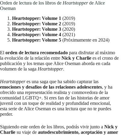
▶︎ Probar AMAZON Audible
GRATIS
Aviso: enlace de afiliado de
El Orden de los Libros
. La
promo/catálogo pueden variar por campaña/país.
Deja un comentario
Tu dirección de correo electrónico no será publicada.
Los campos
obligatorios están marcados con
*
Nombre
*
Correo electrónico
*
Web