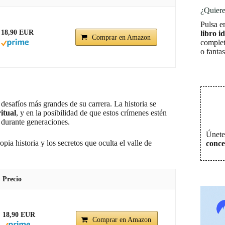
¿Quiere
Pulsa e
18,90 EUR
libro i
Comprar en Amazon
complet
o fanta
 desafíos más grandes de su carrera. La historia se
itual
, y en la posibilidad de que estos crímenes estén
 durante generaciones.
Únete 
pia historia y los secretos que oculta el valle de
conce
Precio
18,90 EUR
Comprar en Amazon