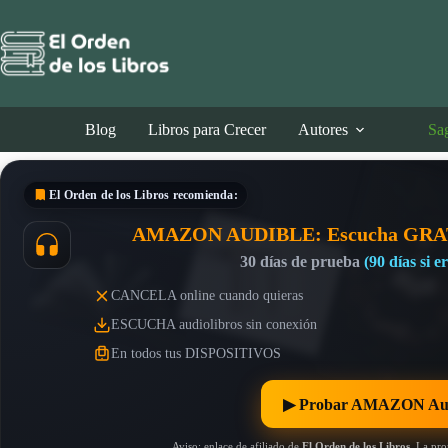
Saltar
al
contenido
Blog
Libros para Crecer
Autores
Sa
El Orden de los Libros
recomienda:
AMAZON AUDIBLE: Escucha GRA
30 días de prueba
(90 días si 
CANCELA online cuando quieras
ESCUCHA audiolibros sin conexión
En todos tus DISPOSITIVOS
▶︎ Probar AMAZON Au
Aviso: enlace de afiliado de
El Orden de los Libros
. La pr