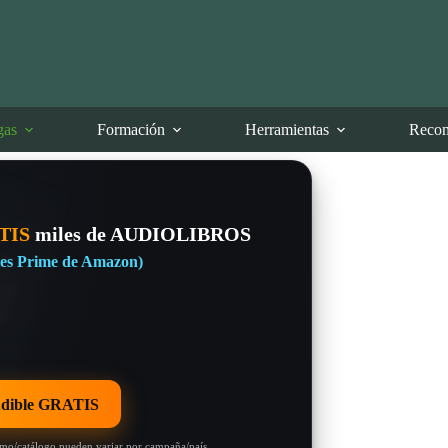
gas
Formación
Herramientas
Recom
TIS
miles de AUDIOLIBROS
eres Prime de Amazon)
dible GRATIS
omo/catálogo pueden variar por campaña/país.