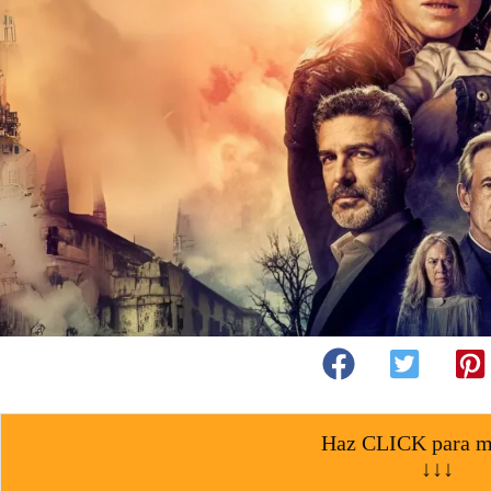
Haz CLICK para m
↓↓↓