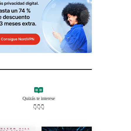
Quizás te interese
👇👇👇