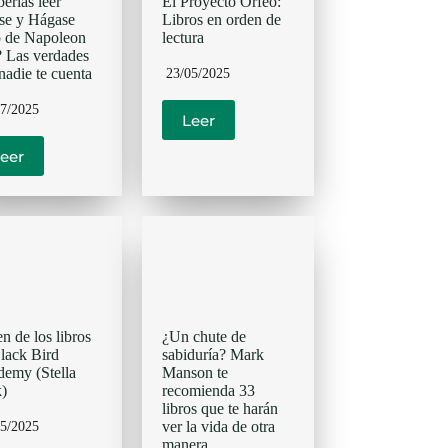
erías leer
El Proyecto Orfeo:
se y Hágase
Libros en orden de
 de Napoleon
lectura
? Las verdades
nadie te cuenta
23/05/2025
07/2025
Leer
eer
n de los libros
¿Un chute de
lack Bird
sabiduría? Mark
emy (Stella
Manson te
)
recomienda 33
libros que te harán
ver la vida de otra
05/2025
manera