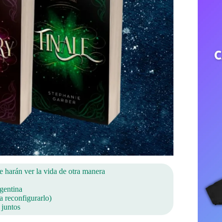
 harán ver la vida de otra manera
rgentina
a reconfigurarlo)
 juntos