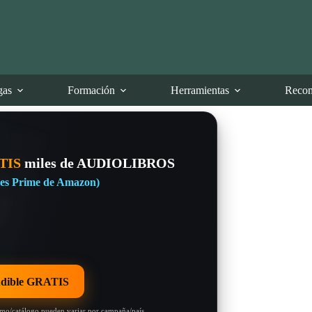
gas
Formación
Herramientas
Recom
TIS
miles de AUDIOLIBROS
eres Prime de Amazon)
dible GRATIS
omo/catálogo pueden variar por campaña/país.