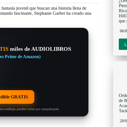
¿Deb
Pien
 fantasía juvenil que buscan una historia llena de
Rico
n mundo fascinante, Stephanie Garber ha creado una
Hill
que 
06/
L
TIS
miles de AUDIOLIBROS
eres Prime de Amazon)
Orde
dible GRATIS
de B
Acad
omo/catálogo pueden variar por campaña/país.
Tack
20/