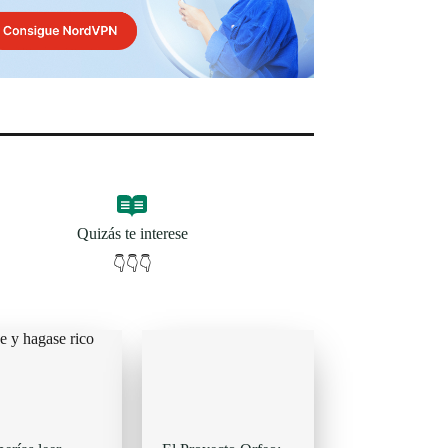
Quizás te interese
👇👇👇