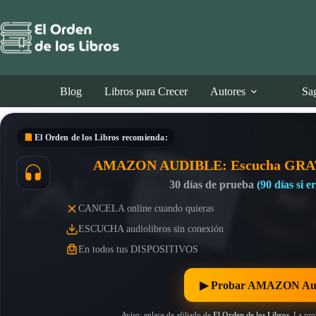
Saltar
al
contenido
Blog
Libros para Crecer
Autores
Sa
El Orden de los Libros
recomienda:
AMAZON AUDIBLE: Escucha GRA
30 días de prueba
(90 días si 
CANCELA online cuando quieras
ESCUCHA audiolibros sin conexión
En todos tus DISPOSITIVOS
▶︎ Probar AMAZON Au
Aviso: enlace de afiliado de
El Orden de los Libros
. La pr