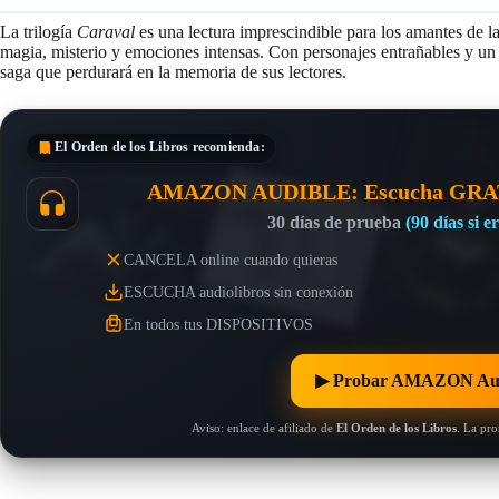
La trilogía
Caraval
es una lectura imprescindible para los amantes de la
magia, misterio y emociones intensas. Con personajes entrañables y u
saga que perdurará en la memoria de sus lectores.
El Orden de los Libros
recomienda:
AMAZON AUDIBLE: Escucha GRA
30 días de prueba
(90 días si 
CANCELA online cuando quieras
ESCUCHA audiolibros sin conexión
En todos tus DISPOSITIVOS
▶︎ Probar AMAZON Au
Aviso: enlace de afiliado de
El Orden de los Libros
. La pr