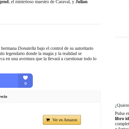
gend
, el misterioso maestro de Caraval, y
Julian
su hermana
Donatella
bajo el control de su autoritario
ulo legendario donde la magia y la realidad se
ca en una aventura que la llevará a cuestionar todo lo
ecio
¿Quiere
Pulsa e
libro i
Ver en Amazon
complet
o fanta