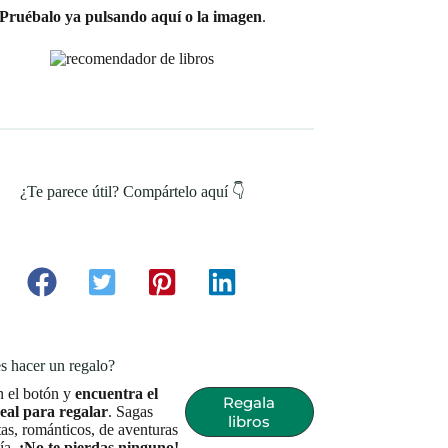
Pruébalo ya pulsando aquí o la imagen
.
¿Te parece útil? Compártelo aquí 👇
s hacer un regalo?
n el botón y
encuentra el
Regala
deal para regalar
. Sagas
libros
as, románticos, de aventuras
sía.
¡No te pierdas ninguno!