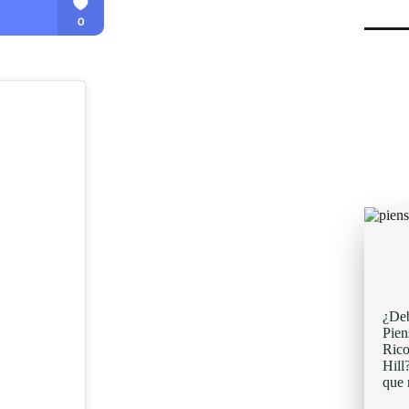
¿Deb
Pien
Rico
Hill
que 