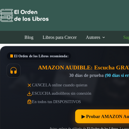
Saltar
al
contenido
Blog
Libros para Crecer
Autores
Sa
El Orden de los Libros
recomienda:
AMAZON AUDIBLE: Escucha GRA
30 días de prueba
(90 días si 
CANCELA online cuando quieras
ESCUCHA audiolibros sin conexión
En todos tus DISPOSITIVOS
▶︎ Probar AMAZON Au
Aviso: enlace de afiliado de
El Orden de los Libros
. La pr