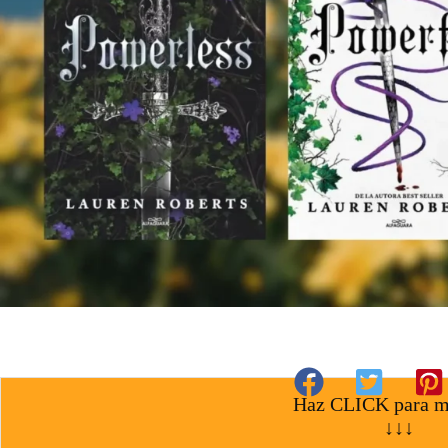
Haz CLICK para m
↓↓↓