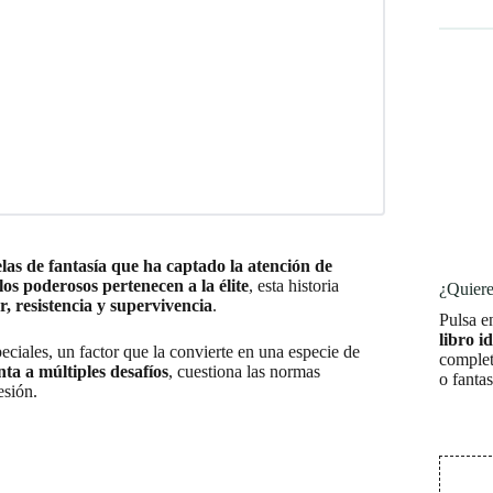
las de fantasía que ha captado la atención de
os poderosos pertenecen a la élite
, esta historia
¿Quiere
r, resistencia y supervivencia
.
Pulsa e
libro i
peciales, un factor que la convierte en una especie de
complet
ta a múltiples desafíos
, cuestiona las normas
o fanta
esión.