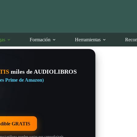
gas
Formación
Herramientas
Recom
TIS
miles de AUDIOLIBROS
eres Prime de Amazon)
dible GRATIS
omo/catálogo pueden variar por campaña/país.