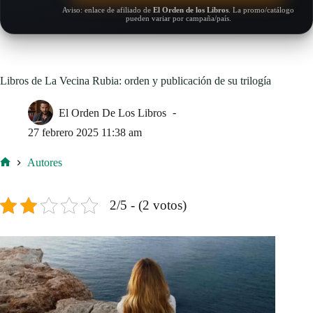
Aviso: enlace de afiliado de
El Orden de los Libros
. La promo/catálogo
pueden variar por campaña/país.
Libros de La Vecina Rubia: orden y publicación de su trilogía
El Orden De Los Libros
27 febrero 2025 11:38 am
Autores
Inicio
2/5 - (2 votos)