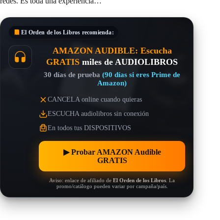
redes. Es toda una experiencia…
El Orden de los Libros
recomienda:
AMAZON AUDIBLE: Escucha
GRATIS
miles de AUDIOLIBROS
30 días de prueba
(90 días si eres Prime de
Amazon)
CANCELA online cuando quieras
ESCUCHA audiolibros sin conexión
En todos tus DISPOSITIVOS
▶︎ Probar AMAZON Audible
GRATIS
Aviso: enlace de afiliado de
El Orden de los Libros
. La
promo/catálogo pueden variar por campaña/país.