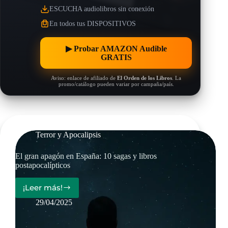
ESCUCHA audiolibros sin conexión
En todos tus DISPOSITIVOS
▶︎ Probar AMAZON Audible
GRATIS
Aviso: enlace de afiliado de
El Orden de los Libros
. La
promo/catálogo pueden variar por campaña/país.
Terror y Apocalipsis
El gran apagón en España: 10 sagas y libros
postapocalípticos
¡Leer más!
El
gran
29/04/2025
apagón
en