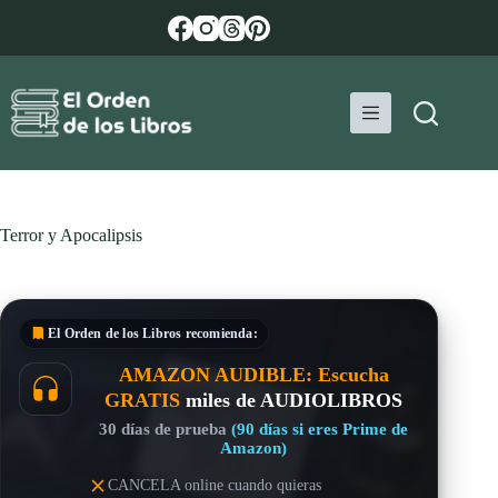
Saltar
al
contenido
Terror y Apocalipsis
El Orden de los Libros
recomienda:
AMAZON AUDIBLE: Escucha
GRATIS
miles de AUDIOLIBROS
30 días de prueba
(90 días si eres Prime de
Amazon)
CANCELA online cuando quieras