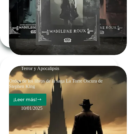
saga
Asylum
Terror y Apocalipsis
Orden de los libros de la saga La Torre Oscura de
Stephen King
¡Leer más!
Orden
de
10/01/2025
los
libros
de
la