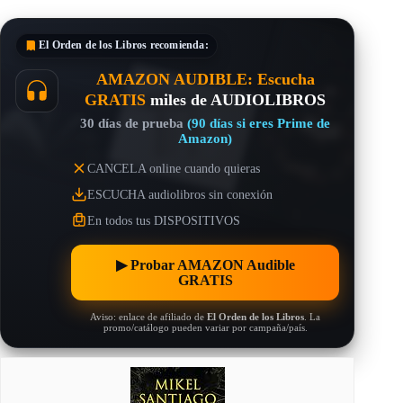
El Orden de los Libros
recomienda:
AMAZON AUDIBLE: Escucha
GRATIS
miles de AUDIOLIBROS
30 días de prueba
(90 días si eres Prime de
Amazon)
CANCELA online cuando quieras
ESCUCHA audiolibros sin conexión
En todos tus DISPOSITIVOS
▶︎ Probar AMAZON Audible
GRATIS
Aviso: enlace de afiliado de
El Orden de los Libros
. La
promo/catálogo pueden variar por campaña/país.