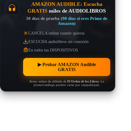
AMAZON AUDIBLE: Escucha
GRATIS
miles de AUDIOLIBROS
30 días de prueba
(90 días si eres Prime de
Amazon)
CANCELA online cuando quieras
ESCUCHA audiolibros sin conexión
En todos tus DISPOSITIVOS
▶︎ Probar AMAZON Audible
GRATIS
Aviso: enlace de afiliado de
El Orden de los Libros
. La
promo/catálogo pueden variar por campaña/país.