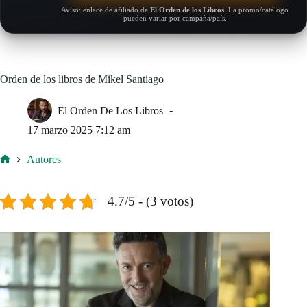
Aviso: enlace de afiliado de
El Orden de los Libros
. La promo/catálogo
pueden variar por campaña/país.
Orden de los libros de Mikel Santiago
El Orden De Los Libros
17 marzo 2025 7:12 am
Autores
Inicio
4.7/5 - (3 votos)