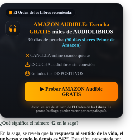
El Orden de los Libros
recomienda:
AMAZON AUDIBLE: Escucha
GRATIS
miles de AUDIOLIBROS
30 días de prueba
(90 días si eres Prime de
Amazon)
CANCELA online cuando quieras
ESCUCHA audiolibros sin conexión
En todos tus DISPOSITIVOS
▶︎ Probar AMAZON Audible
GRATIS
Aviso: enlace de afiliado de
El Orden de los Libros
. La
promo/catálogo pueden variar por campaña/país.
¿Qué significa el número 42 en la saga?
En la saga, se revela que la
respuesta al sentido de la vida, el
universo y todo lo demás es “42”
. Esta cifra, presentada por