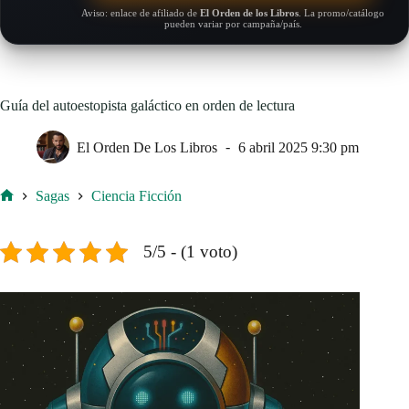
Aviso: enlace de afiliado de
El Orden de los Libros
. La promo/catálogo
pueden variar por campaña/país.
Guía del autoestopista galáctico en orden de lectura
El Orden De Los Libros
6 abril 2025 9:30 pm
Sagas
Ciencia Ficción
Inicio
5/5 - (1 voto)