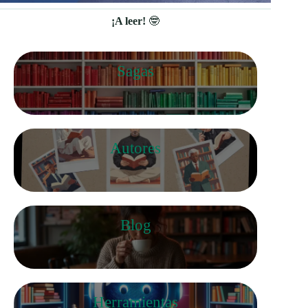
¡A leer!
🤓
Sagas
Autores
Blog
Herramientas