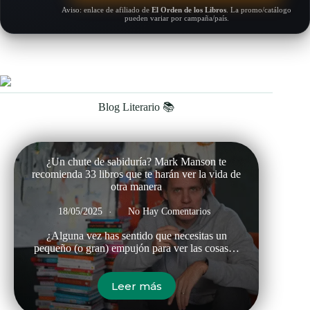
Aviso: enlace de afiliado de
El Orden de los Libros
. La promo/catálogo
pueden variar por campaña/país.
Blog Literario 📚
¿Un chute de sabiduría? Mark Manson te
recomienda 33 libros que te harán ver la vida de
otra manera
18/05/2025
No Hay Comentarios
¿Alguna vez has sentido que necesitas un
pequeño (o gran) empujón para ver las cosas…
Leer más