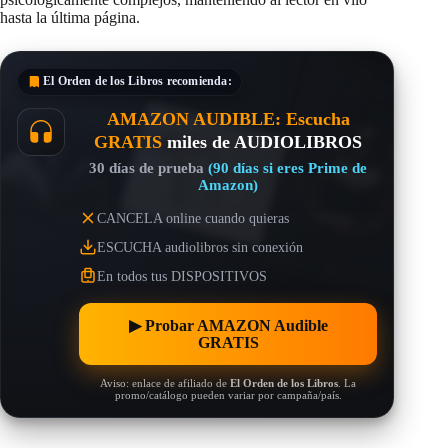
hasta la última página.
El Orden de los Libros
recomienda:
AMAZON AUDIBLE: Escucha
GRATIS
miles de AUDIOLIBROS
30 días de prueba
(90 días si eres Prime de
Amazon)
CANCELA online cuando quieras
ESCUCHA audiolibros sin conexión
En todos tus DISPOSITIVOS
▶︎ Probar AMAZON Audible
GRATIS
Aviso: enlace de afiliado de
El Orden de los Libros
. La
promo/catálogo pueden variar por campaña/país.