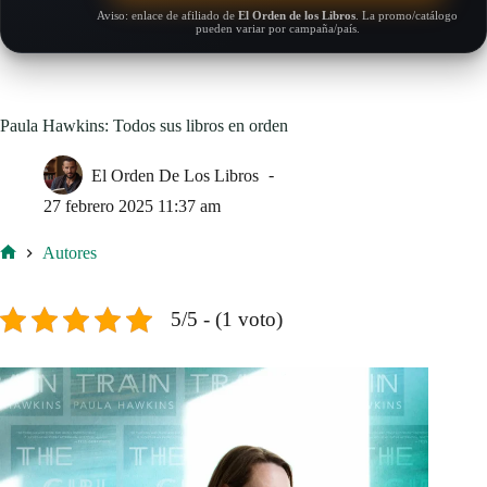
Aviso: enlace de afiliado de
El Orden de los Libros
. La promo/catálogo
pueden variar por campaña/país.
Paula Hawkins: Todos sus libros en orden
El Orden De Los Libros
27 febrero 2025 11:37 am
Autores
Inicio
5/5 - (1 voto)