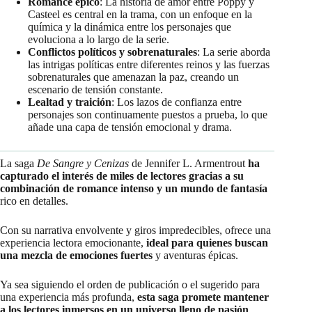
Romance épico
: La historia de amor entre Poppy y
Casteel es central en la trama, con un enfoque en la
química y la dinámica entre los personajes que
evoluciona a lo largo de la serie.
Conflictos políticos y sobrenaturales
: La serie aborda
las intrigas políticas entre diferentes reinos y las fuerzas
sobrenaturales que amenazan la paz, creando un
escenario de tensión constante.
Lealtad y traición
: Los lazos de confianza entre
personajes son continuamente puestos a prueba, lo que
añade una capa de tensión emocional y drama.
La saga
De Sangre y Cenizas
de Jennifer L. Armentrout
ha
capturado el interés de miles de lectores gracias a su
combinación de romance intenso y un mundo de fantasía
rico en detalles.
Con su narrativa envolvente y giros impredecibles, ofrece una
experiencia lectora emocionante,
ideal para quienes buscan
una mezcla de emociones fuertes
y aventuras épicas.
Ya sea siguiendo el orden de publicación o el sugerido para
una experiencia más profunda,
esta saga promete mantener
a los lectores inmersos en un universo lleno de pasión
,