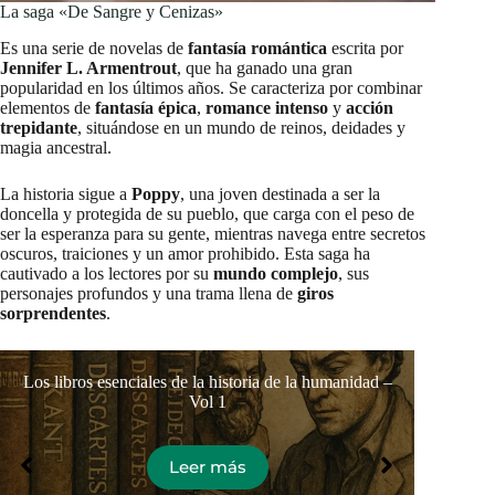
La saga «De Sangre y Cenizas»
Es una serie de novelas de
fantasía romántica
escrita por
Jennifer L. Armentrout
, que ha ganado una gran
popularidad en los últimos años. Se caracteriza por combinar
elementos de
fantasía épica
,
romance intenso
y
acción
trepidante
, situándose en un mundo de reinos, deidades y
magia ancestral.
La historia sigue a
Poppy
, una joven destinada a ser la
doncella y protegida de su pueblo, que carga con el peso de
ser la esperanza para su gente, mientras navega entre secretos
oscuros, traiciones y un amor prohibido. Esta saga ha
cautivado a los lectores por su
mundo complejo
, sus
personajes profundos y una trama llena de
giros
sorprendentes
.
Los libros esenciales de la historia de la humanidad –
Los 
Vol 1
Leer más