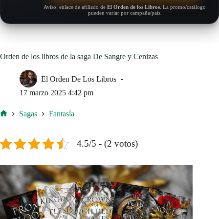
Aviso: enlace de afiliado de
El Orden de los Libros
. La promo/catálogo
pueden variar por campaña/país.
Orden de los libros de la saga De Sangre y Cenizas
El Orden De Los Libros
17 marzo 2025 4:42 pm
Sagas
Fantasía
Inicio
4.5/5 - (2 votos)