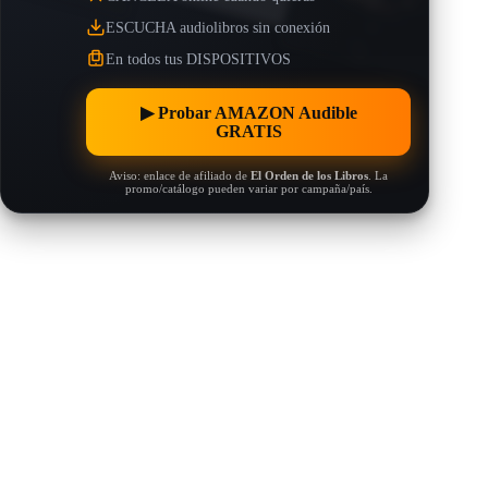
ESCUCHA audiolibros sin conexión
En todos tus DISPOSITIVOS
▶︎ Probar AMAZON Audible
GRATIS
Aviso: enlace de afiliado de
El Orden de los Libros
. La
promo/catálogo pueden variar por campaña/país.