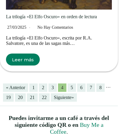
La trilogía «El Elfo Oscuro» en orden de lectura
27/03/2025
No Hay Comentarios
La trilogía «El Elfo Oscuro», escrita por R.A.
Salvatore, es una de las sagas más…
Leer más
…
« Anterior
1
2
3
4
5
6
7
8
19
20
21
22
Siguiente»
Puedes invitarme a un café a través del
siguiente código QR o en
Buy Me a
Coffee
.