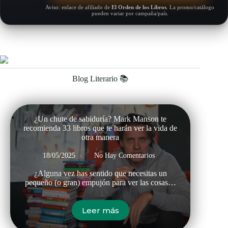
Aviso: enlace de afiliado de
El Orden de los Libros
. La promo/catálogo
pueden variar por campaña/país.
Blog Literario 📚
¿Un chute de sabiduría? Mark Manson te
recomienda 33 libros que te harán ver la vida de
otra manera
18/05/2025
No Hay Comentarios
¿Alguna vez has sentido que necesitas un
pequeño (o gran) empujón para ver las cosas…
Leer más