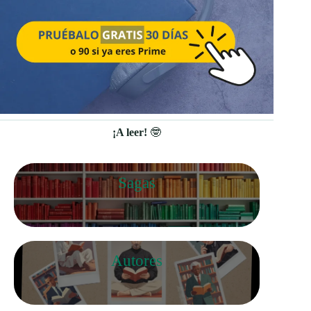
¡A leer!
🤓
Sagas
Autores