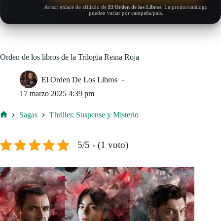
Aviso: enlace de afiliado de
El Orden de los Libros
. La promo/catálogo
pueden variar por campaña/país.
Orden de los libros de la Trilogía Reina Roja
El Orden De Los Libros
17 marzo 2025 4:39 pm
Sagas
Thriller, Suspense y Misterio
Inicio
5/5 - (1 voto)