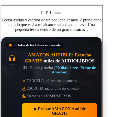
G. P. Lozano
Lector asiduo y escritor de un pequeño ensayo. Aprendiendo
todo lo que está a mi alcance cada día que pasa. Una
pequeña tesela dentro de un gran mosaico…
El Orden de los Libros
recomienda:
AMAZON AUDIBLE: Escucha
GRATIS
miles de AUDIOLIBROS
30 días de prueba
(90 días si eres Prime de
Amazon)
CANCELA online cuando quieras
ESCUCHA audiolibros sin conexión
En todos tus DISPOSITIVOS
▶︎ Probar AMAZON Audible
GRATIS