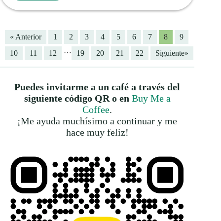
« Anterior
1
2
3
4
5
6
7
8
9
…
10
11
12
19
20
21
22
Siguiente»
Puedes invitarme a un café a través del
siguiente código QR o en
Buy Me a
Coffee
.
¡Me ayuda muchísimo a continuar y me
hace muy feliz!