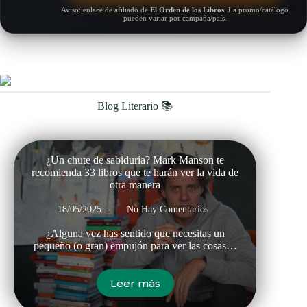
Aviso: enlace de afiliado de
El Orden de los Libros
. La promo/catálogo
pueden variar por campaña/país.
Blog Literario 📚
¿Un chute de sabiduría? Mark Manson te
recomienda 33 libros que te harán ver la vida de
otra manera
18/05/2025
No Hay Comentarios
¿Alguna vez has sentido que necesitas un
pequeño (o gran) empujón para ver las cosas…
Leer más