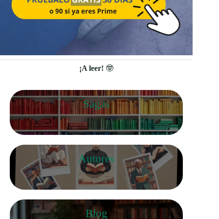
¡A leer!
🤓
Sagas
Autores
Blog