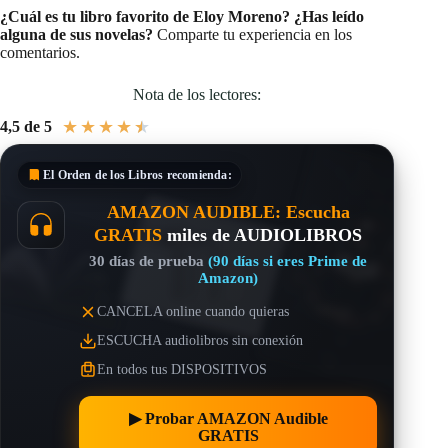
¿Cuál es tu libro favorito de Eloy Moreno? ¿Has leído
alguna de sus novelas?
Comparte tu experiencia en los
comentarios.
Nota de los lectores:
★
★
★
★
★
4,5 de 5
El Orden de los Libros
recomienda:
AMAZON AUDIBLE: Escucha
GRATIS
miles de AUDIOLIBROS
30 días de prueba
(90 días si eres Prime de
Amazon)
CANCELA online cuando quieras
ESCUCHA audiolibros sin conexión
En todos tus DISPOSITIVOS
▶︎ Probar AMAZON Audible
GRATIS