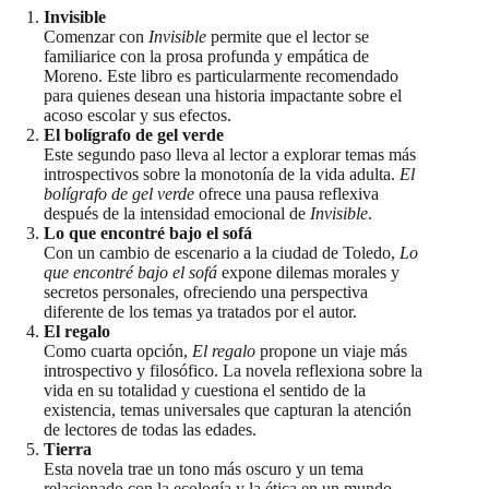
Invisible
Comenzar con
Invisible
permite que el lector se
familiarice con la prosa profunda y empática de
Moreno. Este libro es particularmente recomendado
para quienes desean una historia impactante sobre el
acoso escolar y sus efectos.
El bolígrafo de gel verde
Este segundo paso lleva al lector a explorar temas más
introspectivos sobre la monotonía de la vida adulta.
El
bolígrafo de gel verde
ofrece una pausa reflexiva
después de la intensidad emocional de
Invisible
.
Lo que encontré bajo el sofá
Con un cambio de escenario a la ciudad de Toledo,
Lo
que encontré bajo el sofá
expone dilemas morales y
secretos personales, ofreciendo una perspectiva
diferente de los temas ya tratados por el autor.
El regalo
Como cuarta opción,
El regalo
propone un viaje más
introspectivo y filosófico. La novela reflexiona sobre la
vida en su totalidad y cuestiona el sentido de la
existencia, temas universales que capturan la atención
de lectores de todas las edades.
Tierra
Esta novela trae un tono más oscuro y un tema
relacionado con la ecología y la ética en un mundo