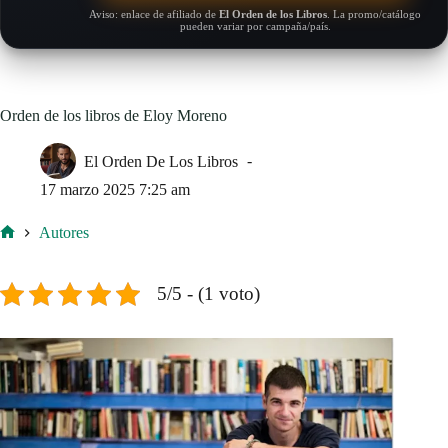
Aviso: enlace de afiliado de
El Orden de los Libros
. La promo/catálogo
pueden variar por campaña/país.
Orden de los libros de Eloy Moreno
El Orden De Los Libros
17 marzo 2025 7:25 am
Autores
Inicio
5/5 - (1 voto)