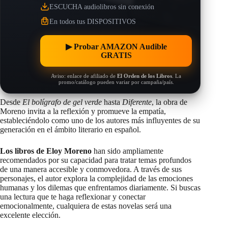
ESCUCHA audiolibros sin conexión
En todos tus DISPOSITIVOS
▶︎ Probar AMAZON Audible
GRATIS
Aviso: enlace de afiliado de
El Orden de los Libros
. La
promo/catálogo pueden variar por campaña/país.
Desde
El bolígrafo de gel verde
hasta
Diferente
, la obra de
Moreno invita a la reflexión y promueve la empatía,
estableciéndolo como uno de los autores más influyentes de su
generación en el ámbito literario en español.
Los libros de Eloy Moreno
han sido ampliamente
recomendados por su capacidad para tratar temas profundos
de una manera accesible y conmovedora. A través de sus
personajes, el autor explora la complejidad de las emociones
humanas y los dilemas que enfrentamos diariamente. Si buscas
una lectura que te haga reflexionar y conectar
emocionalmente, cualquiera de estas novelas será una
excelente elección.