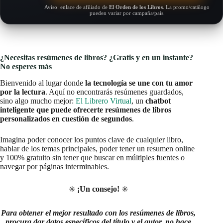
Aviso: enlace de afiliado de
El Orden de los Libros
. La promo/catálogo
pueden variar por campaña/país.
¿Necesitas resúmenes de libros? ¿Gratis y en un instante?
No esperes más
Bienvenido al lugar donde
la tecnología se une con tu amor
por la lectura
. Aquí no encontrarás resúmenes guardados,
sino algo mucho mejor:
El Librero Virtual
, un
chatbot
inteligente que puede ofrecerte resúmenes de libros
personalizados en cuestión de segundos
.
Imagina poder conocer los puntos clave de cualquier libro,
hablar de los temas principales, poder tener un resumen online
y 100% gratuito sin tener que buscar en múltiples fuentes o
navegar por páginas interminables.
✳️
¡Un consejo!
✳️
Para obtener el mejor resultado con los resúmenes de libros,
procura dar datos específicos del título y el autor, no hace