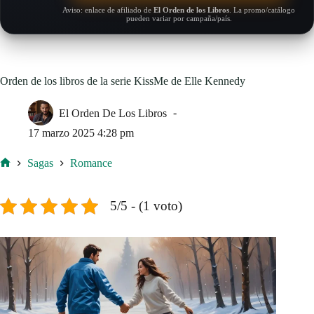
Aviso: enlace de afiliado de
El Orden de los Libros
. La promo/catálogo
pueden variar por campaña/país.
Orden de los libros de la serie KissMe de Elle Kennedy
El Orden De Los Libros
17 marzo 2025 4:28 pm
Sagas
Romance
Inicio
5/5 - (1 voto)