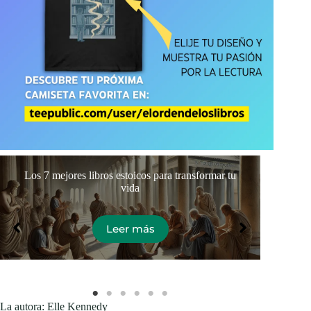
Los 7 mejores libros estoicos para transformar tu
Día 
vida
Leer más
La autora: Elle Kennedy