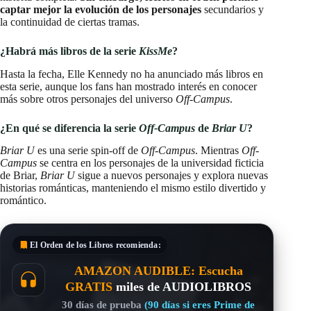
captar mejor la evolución de los personajes
secundarios y
la continuidad de ciertas tramas.
¿Habrá más libros de la serie
KissMe
?
Hasta la fecha, Elle Kennedy no ha anunciado más libros en
esta serie, aunque los fans han mostrado interés en conocer
más sobre otros personajes del universo
Off-Campus
.
¿En qué se diferencia la serie
Off-Campus
de
Briar U
?
Briar U
es una serie spin-off de
Off-Campus
. Mientras
Off-
Campus
se centra en los personajes de la universidad ficticia
de Briar,
Briar U
sigue a nuevos personajes y explora nuevas
historias románticas, manteniendo el mismo estilo divertido y
romántico.
El Orden de los Libros
recomienda:
AMAZON AUDIBLE: Escucha
GRATIS
miles de AUDIOLIBROS
30 días de prueba
(90 días si eres Prime de