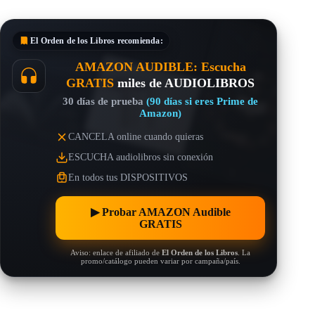
El Orden de los Libros
recomienda:
AMAZON AUDIBLE: Escucha
GRATIS
miles de AUDIOLIBROS
30 días de prueba
(90 días si eres Prime de
Amazon)
CANCELA online cuando quieras
ESCUCHA audiolibros sin conexión
En todos tus DISPOSITIVOS
▶︎ Probar AMAZON Audible
GRATIS
Aviso: enlace de afiliado de
El Orden de los Libros
. La
promo/catálogo pueden variar por campaña/país.