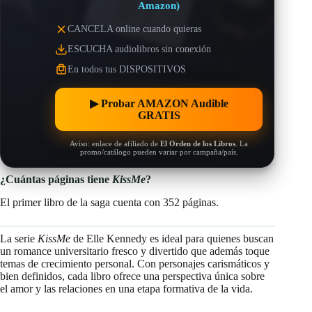
Amazon)
CANCELA online cuando quieras
ESCUCHA audiolibros sin conexión
En todos tus DISPOSITIVOS
▶︎ Probar AMAZON Audible
GRATIS
Aviso: enlace de afiliado de
El Orden de los Libros
. La
promo/catálogo pueden variar por campaña/país.
¿Cuántas páginas tiene
KissMe
?
El primer libro de la saga cuenta con 352 páginas.
La serie
KissMe
de Elle Kennedy es ideal para quienes buscan
un romance universitario fresco y divertido que además toque
temas de crecimiento personal. Con personajes carismáticos y
bien definidos, cada libro ofrece una perspectiva única sobre
el amor y las relaciones en una etapa formativa de la vida.