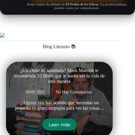
Aviso: enlace de afiliado de
El Orden de los Libros
. La promo/catálogo
pueden variar por campaña/país.
Blog Literario 📚
¿Un chute de sabiduría? Mark Manson te
recomienda 33 libros que te harán ver la vida de
otra manera
18/05/2025
No Hay Comentarios
¿Alguna vez has sentido que necesitas un
pequeño (o gran) empujón para ver las cosas…
Leer más