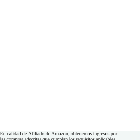
En calidad de
Afiliado de Amazon
, obtenemos ingresos por
las compras adscritas que cumplan los requisitos aplicables.