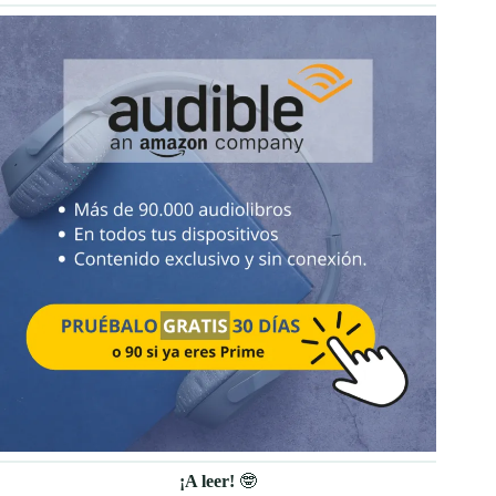
¡A leer!
🤓