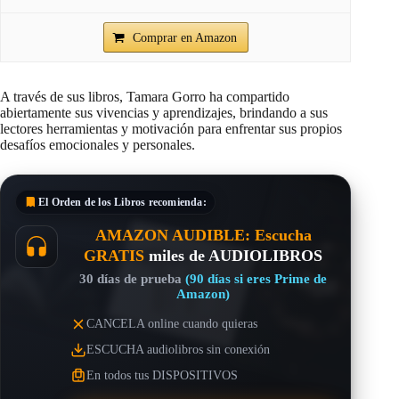
Comprar en Amazon
A través de sus libros, Tamara Gorro ha compartido
abiertamente sus vivencias y aprendizajes, brindando a sus
lectores herramientas y motivación para enfrentar sus propios
desafíos emocionales y personales.
El Orden de los Libros
recomienda:
AMAZON AUDIBLE: Escucha
GRATIS
miles de AUDIOLIBROS
30 días de prueba
(90 días si eres Prime de
Amazon)
CANCELA online cuando quieras
ESCUCHA audiolibros sin conexión
En todos tus DISPOSITIVOS