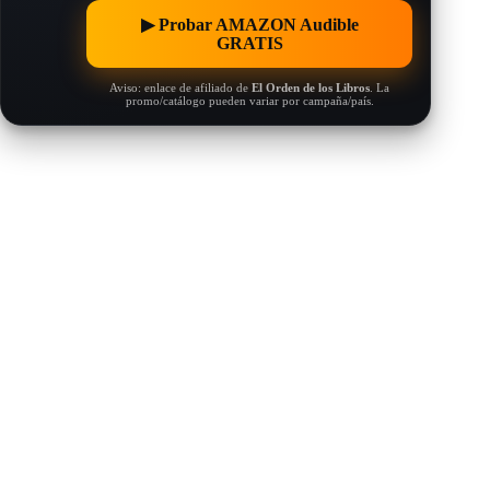
▶︎ Probar AMAZON Audible
GRATIS
Aviso: enlace de afiliado de
El Orden de los Libros
. La
promo/catálogo pueden variar por campaña/país.