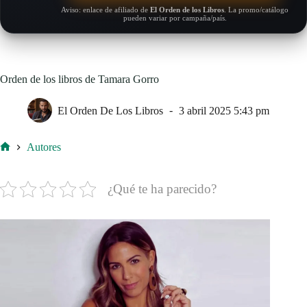
Aviso: enlace de afiliado de
El Orden de los Libros
. La promo/catálogo
pueden variar por campaña/país.
Orden de los libros de Tamara Gorro
El Orden De Los Libros
3 abril 2025 5:43 pm
Autores
Inicio
¿Qué te ha parecido?