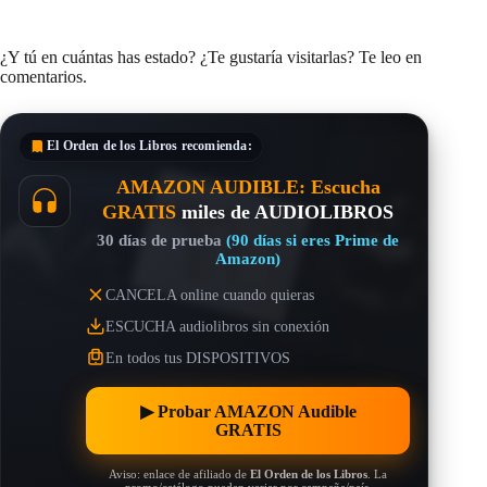
¿Y tú en cuántas has estado? ¿Te gustaría visitarlas? Te leo en
comentarios.
El Orden de los Libros
recomienda:
AMAZON AUDIBLE: Escucha
GRATIS
miles de AUDIOLIBROS
30 días de prueba
(90 días si eres Prime de
Amazon)
CANCELA online cuando quieras
ESCUCHA audiolibros sin conexión
En todos tus DISPOSITIVOS
▶︎ Probar AMAZON Audible
GRATIS
Aviso: enlace de afiliado de
El Orden de los Libros
. La
promo/catálogo pueden variar por campaña/país.