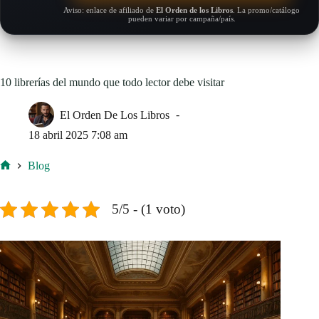
Aviso: enlace de afiliado de
El Orden de los Libros
. La promo/catálogo
pueden variar por campaña/país.
10 librerías del mundo que todo lector debe visitar
El Orden De Los Libros
18 abril 2025 7:08 am
Blog
Inicio
5/5 - (1 voto)