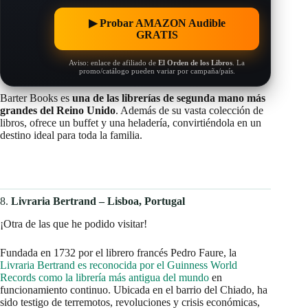
▶︎ Probar AMAZON Audible
GRATIS
Aviso: enlace de afiliado de
El Orden de los Libros
. La
promo/catálogo pueden variar por campaña/país.
Barter Books es
una de las librerías de segunda mano más
grandes del Reino Unido
. Además de su vasta colección de
libros, ofrece un buffet y una heladería, convirtiéndola en un
destino ideal para toda la familia.
8.
Livraria Bertrand – Lisboa, Portugal
¡Otra de las que he podido visitar!
Fundada en 1732 por el librero francés Pedro Faure, la
Livraria Bertrand es reconocida por el Guinness World
Records como la librería más antigua del mundo
en
funcionamiento continuo. Ubicada en el barrio del Chiado, ha
sido testigo de terremotos, revoluciones y crisis económicas,