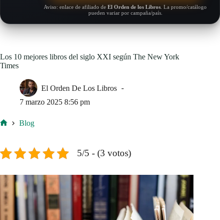
Aviso: enlace de afiliado de
El Orden de los Libros
. La promo/catálogo
pueden variar por campaña/país.
Los 10 mejores libros del siglo XXI según The New York
Times
El Orden De Los Libros
7 marzo 2025 8:56 pm
Blog
Inicio
5/5 - (3 votos)