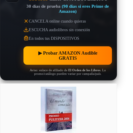
30 días de prueba
(90 días si eres Prime de
Amazon)
CANCELA online cuando quieras
ESCUCHA audiolibros sin conexión
En todos tus DISPOSITIVOS
▶︎ Probar AMAZON Audible
GRATIS
Aviso: enlace de afiliado de
El Orden de los Libros
. La
promo/catálogo pueden variar por campaña/país.