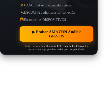
CANCELA online cuando quieras
ESCUCHA audiolibros sin conexión
En todos tus DISPOSITIVOS
▶︎ Probar AMAZON Audible
GRATIS
Aviso: enlace de afiliado de
El Orden de los Libros
. La
promo/catálogo pueden variar por campaña/país.