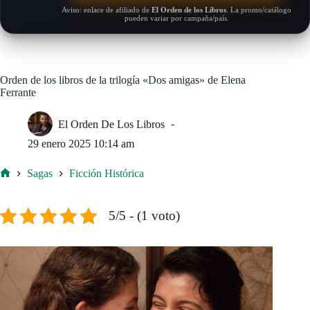
Aviso: enlace de afiliado de
El Orden de los Libros
. La promo/catálogo
pueden variar por campaña/país.
Orden de los libros de la trilogía «Dos amigas» de Elena
Ferrante
El Orden De Los Libros
29 enero 2025 10:14 am
Sagas
Ficción Histórica
Inicio
5/5 - (1 voto)