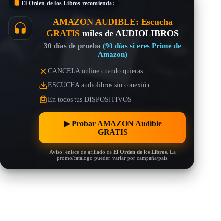
El Orden de los Libros
recomienda:
AMAZON AUDIBLE: Escucha
GRATIS
miles de AUDIOLIBROS
30 días de prueba
(90 días si eres Prime de
Amazon)
CANCELA online cuando quieras
ESCUCHA audiolibros sin conexión
En todos tus DISPOSITIVOS
▶︎ Probar AMAZON Audible
GRATIS
Aviso: enlace de afiliado de
El Orden de los Libros
. La
promo/catálogo pueden variar por campaña/país.