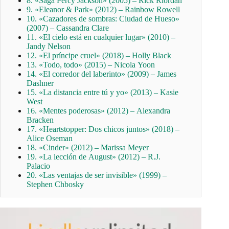
8. «Saga Percy Jackson» (2005) – Rick Riordan
9. «Eleanor & Park» (2012) – Rainbow Rowell
10. «Cazadores de sombras: Ciudad de Hueso»
(2007) – Cassandra Clare
11. «El cielo está en cualquier lugar» (2010) –
Jandy Nelson
12. «El príncipe cruel» (2018) – Holly Black
13. «Todo, todo» (2015) – Nicola Yoon
14. «El corredor del laberinto» (2009) – James
Dashner
15. «La distancia entre tú y yo» (2013) – Kasie
West
16. «Mentes poderosas» (2012) – Alexandra
Bracken
17. «Heartstopper: Dos chicos juntos» (2018) –
Alice Oseman
18. «Cinder» (2012) – Marissa Meyer
19. «La lección de August» (2012) – R.J.
Palacio
20. «Las ventajas de ser invisible» (1999) –
Stephen Chbosky