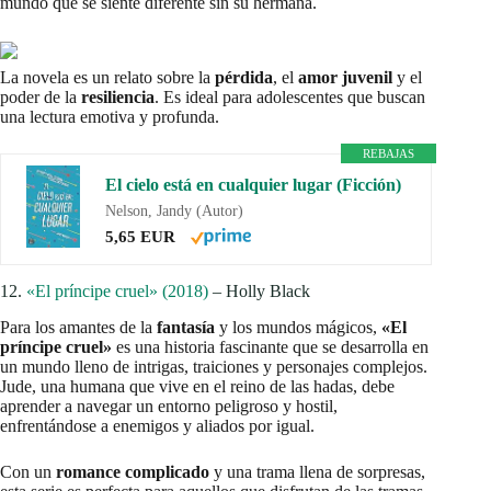
mundo que se siente diferente sin su hermana.
La novela es un relato sobre la
pérdida
, el
amor juvenil
y el
poder de la
resiliencia
. Es ideal para adolescentes que buscan
una lectura emotiva y profunda.
REBAJAS
El cielo está en cualquier lugar (Ficción)
Nelson, Jandy (Autor)
5,65 EUR
12.
«El príncipe cruel» (2018)
– Holly Black
Para los amantes de la
fantasía
y los mundos mágicos,
«El
príncipe cruel»
es una historia fascinante que se desarrolla en
un mundo lleno de intrigas, traiciones y personajes complejos.
Jude, una humana que vive en el reino de las hadas, debe
aprender a navegar un entorno peligroso y hostil,
enfrentándose a enemigos y aliados por igual.
Con un
romance complicado
y una trama llena de sorpresas,