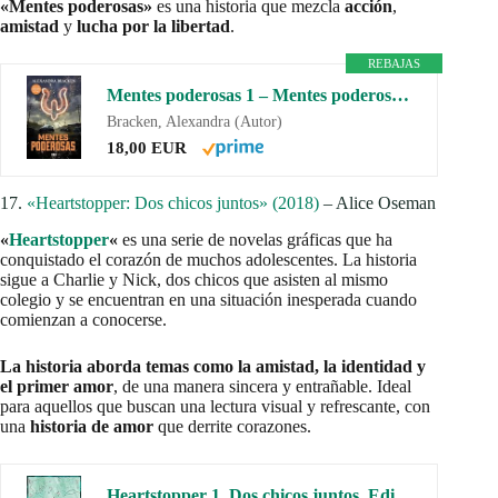
«Mentes poderosas»
es una historia que mezcla
acción
,
amistad
y
lucha por la libertad
.
REBAJAS
Mentes poderosas 1 – Mentes poderosas (Ficción)
Bracken, Alexandra (Autor)
18,00 EUR
17.
«Heartstopper: Dos chicos juntos» (2018)
– Alice Oseman
«
Heartstopper
«
es una serie de novelas gráficas que ha
conquistado el corazón de muchos adolescentes. La historia
sigue a Charlie y Nick, dos chicos que asisten al mismo
colegio y se encuentran en una situación inesperada cuando
comienzan a conocerse.
La historia aborda temas como la amistad, la identidad y
el primer amor
, de una manera sincera y entrañable. Ideal
para aquellos que buscan una lectura visual y refrescante, con
una
historia de amor
que derrite corazones.
Heartstopper 1. Dos chicos juntos. Edición especial (Heartstopper edición especial)