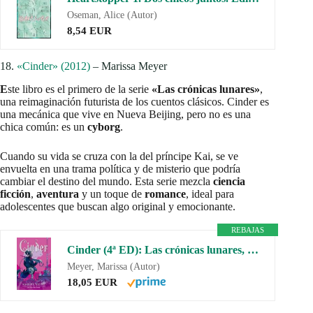
Oseman, Alice (Autor)
8,54 EUR
18.
«Cinder» (2012)
– Marissa Meyer
E
ste libro es el primero de la serie
«Las crónicas lunares»
,
una reimaginación futurista de los cuentos clásicos. Cinder es
una mecánica que vive en Nueva Beijing, pero no es una
chica común: es un
cyborg
.
Cuando su vida se cruza con la del príncipe Kai, se ve
envuelta en una trama política y de misterio que podría
cambiar el destino del mundo. Esta serie mezcla
ciencia
ficción
,
aventura
y un toque de
romance
, ideal para
adolescentes que buscan algo original y emocionante.
REBAJAS
Cinder (4ª ED): Las crónicas lunares, 1 (LAS CRONICAS LUNARES)
Meyer, Marissa (Autor)
18,05 EUR