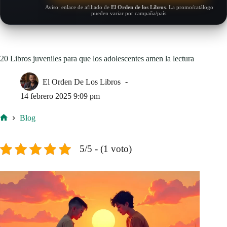
Aviso: enlace de afiliado de
El Orden de los Libros
. La promo/catálogo
pueden variar por campaña/país.
20 Libros juveniles para que los adolescentes amen la lectura
El Orden De Los Libros
14 febrero 2025 9:09 pm
Blog
Inicio
5/5 - (1 voto)