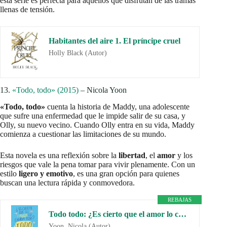
esta serie es perfecta para aquellos que disfrutan de las tramas
llenas de tensión.
Habitantes del aire 1. El príncipe cruel
Holly Black (Autor)
13.
«
Todo, todo» (2015)
– Nicola Yoon
«Todo, todo»
cuenta la historia de Maddy, una adolescente
que sufre una enfermedad que le impide salir de su casa, y
Olly, su nuevo vecino. Cuando Olly entra en su vida, Maddy
comienza a cuestionar las limitaciones de su mundo.
Esta novela es una reflexión sobre la
libertad
, el
amor
y los
riesgos que vale la pena tomar para vivir plenamente. Con un
estilo
ligero y emotivo
, es una gran opción para quienes
buscan una lectura rápida y conmovedora.
REBAJAS
Todo todo: ¿Es cierto que el amor lo cambia todo? (NARRATIVA JUVENIL)
Yoon, Nicola (Autor)