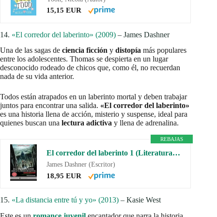
15,15 EUR
14.
«El corredor del laberinto» (2009)
– James Dashner
Una de las sagas de
ciencia ficción
y
distopía
más populares
entre los adolescentes. Thomas se despierta en un lugar
desconocido rodeado de chicos que, como él, no recuerdan
nada de su vida anterior.
Todos están atrapados en un laberinto mortal y deben trabajar
juntos para encontrar una salida.
«El corredor del laberinto»
es una historia llena de acción, misterio y suspense, ideal para
quienes buscan una
lectura adictiva
y llena de adrenalina.
REBAJAS
El corredor del laberinto 1 (Literatura Mágica 4)
James Dashner (Escritor)
18,95 EUR
15.
«La distancia entre tú y yo» (2013)
– Kasie West
Este es un
romance juvenil
encantador que narra la historia