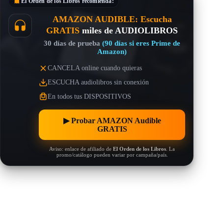
El Orden de los Libros
recomienda:
AMAZON AUDIBLE: Escucha
GRATIS
miles de AUDIOLIBROS
30 días de prueba
(90 días si eres Prime de
Amazon)
CANCELA online cuando quieras
ESCUCHA audiolibros sin conexión
En todos tus DISPOSITIVOS
▶︎ Probar AMAZON Audible
GRATIS
Aviso: enlace de afiliado de
El Orden de los Libros
. La
promo/catálogo pueden variar por campaña/país.