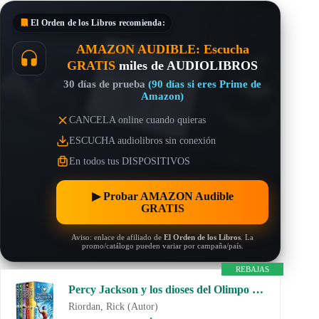
El Orden de los Libros
recomienda:
AMAZON AUDIBLE: Escucha
GRATIS
miles de AUDIOLIBROS
30 días de prueba
(90 días si eres Prime de
Amazon)
CANCELA online cuando quieras
ESCUCHA audiolibros sin conexión
En todos tus DISPOSITIVOS
▶︎ Probar AMAZON Audible
GRATIS
Aviso: enlace de afiliado de
El Orden de los Libros
. La
promo/catálogo pueden variar por campaña/país.
REBAJAS
Percy Jackson y los dioses del Olimpo – La serie completa: (pack con: El ladrón del rayo | El mar de los monstruos | La maldición del Titán (Salamandra Bolsillo)
Riordan, Rick (Autor)