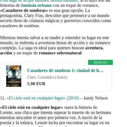
Una saga de la que también hemos hablado
. Si lo tuyo son las
historias de
fantasía urbana
con un toque de romance,
«Cazadores de sombras»
es una gran opción. La
protagonista, Clary Fray, descubre que pertenece a un mundo
secreto lleno de criaturas mágicas y guerreros conocidos como
cazadores de sombras.
Mientras intenta salvar a su madre y entender su lugar en este
mundo, se enfrenta a aventuras llenas de acción y un romance
complejo. La saga es ideal para quienes buscan
aventura
,
acción
y un toque de
romance sobrenatural
.
REBAJAS
Cazadores de sombras 1: ciudad de hueso
Clare, Cassandra (Autor)
5,98 EUR
11.
«El cielo está en cualquier lugar» (2010)
– Jandy Nelson
«El cielo está en cualquier lugar»
narra la historia de
Lennie, una chica que intenta superar la muerte de su hermana
mientras descubre el amor por primera vez. A través de la
poesía y la música, Lennie lucha por encontrar su lugar en un