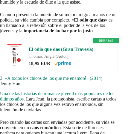
humilde y la escuela de élite a la que asiste.
Cuando presencia la muerte de su mejor amigo a manos de un
policía, su vida cambia por completo.
«El odio que das»
es
un llamado a la reflexión sobre el poder de la voz de los
jóvenes y la
importancia de luchar por lo justo
.
REBAJAS
El odio que das (Gran Travesía)
Thomas, Angie (Autor)
18,95 EUR
3.
«A todos los chicos de los que me enamoré» (2014)
–
Jenny Han
Una de las historias de romance juvenil más populares de los
últimos años
. Lara Jean, la protagonista, escribe cartas a todos
los chicos de los que alguna vez estuvo enamorada, sin
intención de enviarlas.
Pero cuando las cartas son enviadas por accidente, su vida se
convierte en un
caos romántico
. Esta serie de libros es
perfecta para quienes buscan una lectura ligera, llena de