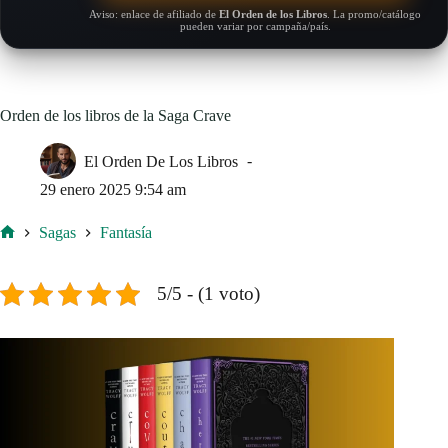
Aviso: enlace de afiliado de
El Orden de los Libros
. La promo/catálogo
pueden variar por campaña/país.
Orden de los libros de la Saga Crave
El Orden De Los Libros
29 enero 2025 9:54 am
Sagas
Fantasía
Inicio
5/5 - (1 voto)