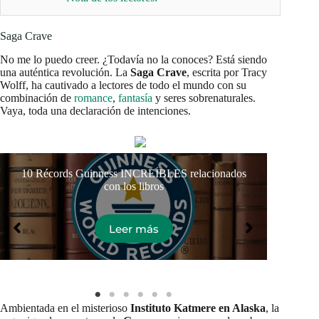
Saga Crave
No me lo puedo creer. ¿Todavía no la conoces? Está siendo
una auténtica revolución. La
Saga Crave
, escrita por Tracy
Wolff, ha cautivado a lectores de todo el mundo con su
combinación de
romance
,
fantasía
y seres sobrenaturales.
Vaya, toda una declaración de intenciones.
10 Récords Guinness INCREÍBLES relacionados
Cuen
con los libros
Leer más
Ambientada en el misterioso
Instituto Katmere en Alaska
, la