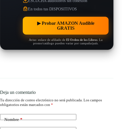
ESCUCHA audiolibros sin conexión
En todos tus DISPOSITIVOS
▶︎ Probar AMAZON Audible
GRATIS
Aviso: enlace de afiliado de
El Orden de los Libros
. La
promo/catálogo pueden variar por campaña/país.
Deja un comentario
Tu dirección de correo electrónico no será publicada.
Los campos
obligatorios están marcados con
*
Nombre
*