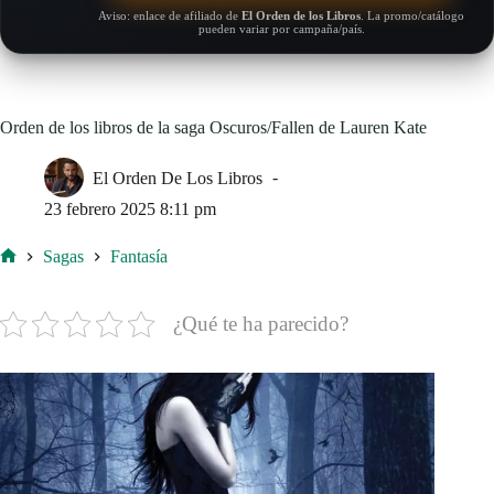
Aviso: enlace de afiliado de
El Orden de los Libros
. La promo/catálogo
pueden variar por campaña/país.
Orden de los libros de la saga Oscuros/Fallen de Lauren Kate
El Orden De Los Libros
23 febrero 2025 8:11 pm
Sagas
Fantasía
Inicio
¿Qué te ha parecido?