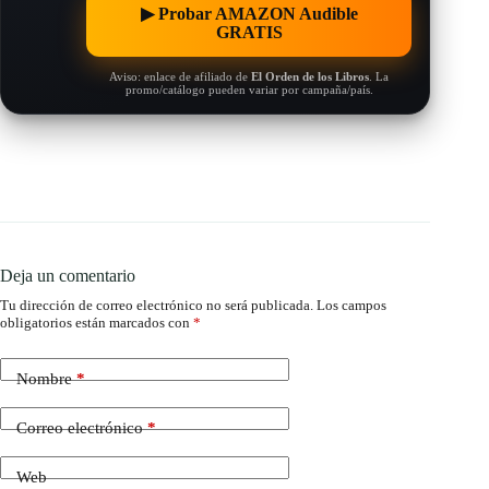
▶︎ Probar AMAZON Audible
GRATIS
Aviso: enlace de afiliado de
El Orden de los Libros
. La
promo/catálogo pueden variar por campaña/país.
Deja un comentario
Tu dirección de correo electrónico no será publicada.
Los campos
obligatorios están marcados con
*
Nombre
*
Correo electrónico
*
Web