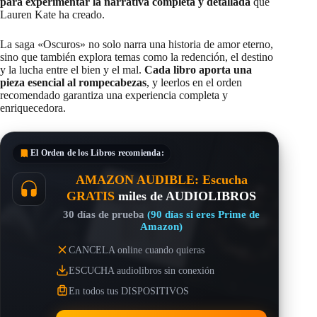
para experimentar la narrativa completa y detallada
que
Lauren Kate ha creado.
La saga «Oscuros» no solo narra una historia de amor eterno,
sino que también explora temas como la redención, el destino
y la lucha entre el bien y el mal.
Cada libro aporta una
pieza esencial al rompecabezas
, y leerlos en el orden
recomendado garantiza una experiencia completa y
enriquecedora.
El Orden de los Libros
recomienda:
AMAZON AUDIBLE: Escucha
GRATIS
miles de AUDIOLIBROS
30 días de prueba
(90 días si eres Prime de
Amazon)
CANCELA online cuando quieras
ESCUCHA audiolibros sin conexión
En todos tus DISPOSITIVOS