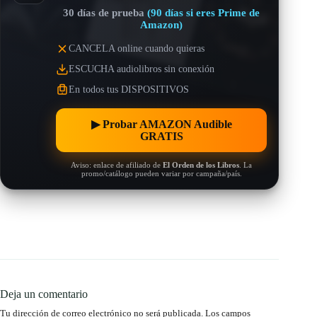
30 días de prueba
(90 días si eres Prime de
Amazon)
CANCELA online cuando quieras
ESCUCHA audiolibros sin conexión
En todos tus DISPOSITIVOS
▶︎ Probar AMAZON Audible
GRATIS
Aviso: enlace de afiliado de
El Orden de los Libros
. La
promo/catálogo pueden variar por campaña/país.
Deja un comentario
Tu dirección de correo electrónico no será publicada.
Los campos