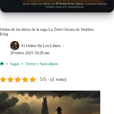
Aviso: enlace de afiliado de
El Orden de los Libros
. La promo/catálogo
pueden variar por campaña/país.
Orden de los libros de la saga La Torre Oscura de Stephen
King
El Orden De Los Libros
29 enero 2025 10:29 am
Sagas
Terror y Apocalipsis
Inicio
5/5 - (1 voto)