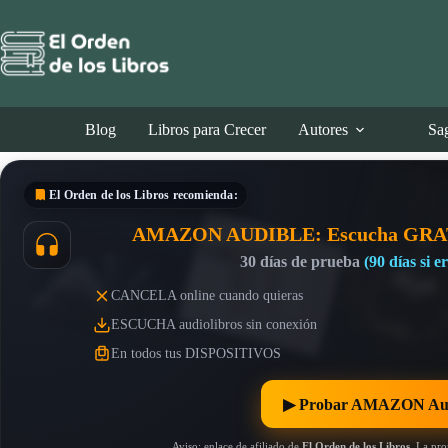
Saltar
al
contenido
Blog
Libros para Crecer
Autores
Sa
El Orden de los Libros
recomienda:
AMAZON AUDIBLE: Escucha GRA
30 días de prueba
(90 días si 
CANCELA online cuando quieras
ESCUCHA audiolibros sin conexión
En todos tus DISPOSITIVOS
▶︎ Probar AMAZON Au
Aviso: enlace de afiliado de
El Orden de los Libros
. La pr