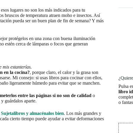
e esos lugares no son los más indicados para tu
s bruscos de temperatura atraen moho e insectos. Así
abitación pueda ser un buen plan de fin de semana? Y más
 Mejor protégelos en una zona con buena iluminación
 no estén cerca de lámparas o focos que generan
e mis estanterías.
an en la cocina?
, porque claro, el calor y la grasa son
sarse. Mi consejo: si usas libros para cocinar con ellos,
¿Quiere
 paño ligeramente húmedo para evitar que se manchen.
Pulsa e
libro i
meterlos entre las páginas si no son de calidad
o
complet
s y guárdalos aparte.
o fanta
a
Sujetalibros y almacénalos bien
. Los más grandes y
s cada cierto tiempo puede ayudar a evitar deformaciones