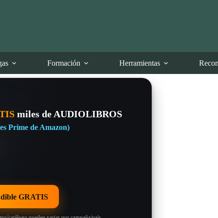
gas
Formación
Herramientas
Recom
TIS
miles de AUDIOLIBROS
eres Prime de Amazon)
dible GRATIS
omo/catálogo pueden variar por campaña/país.