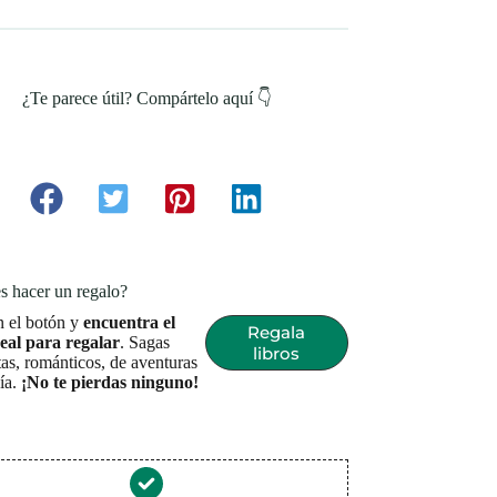
¿Te parece útil? Compártelo aquí 👇
s hacer un regalo?
n el botón y
encuentra el
Regala
deal para regalar
. Sagas
libros
as, románticos, de aventuras
sía.
¡No te pierdas ninguno!