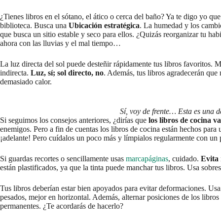
¿Tienes libros en el sótano, el ático o cerca del baño? Ya te digo yo qu
biblioteca. Busca una
Ubicación estratégica
. La humedad y los cambio
que busca un sitio estable y seco para ellos. ¿Quizás reorganizar tu h
ahora con las lluvias y el mal tiempo…
La luz directa del sol puede desteñir rápidamente tus libros favoritos.
indirecta.
Luz, sí; sol directo, no
. Además, tus libros agradecerán que
demasiado calor.
Sí, voy de frente… Esta es una d
Si seguimos los consejos anteriores, ¿dirías que
los libros de cocina v
enemigos. Pero a fin de cuentas los libros de cocina están hechos para u
¡adelante! Pero cuídalos un poco más y límpialos regularmente con un
Si guardas recortes o sencillamente usas
marcapáginas
, cuidado.
Evita 
están plastificados, ya que la tinta puede manchar tus libros. Usa sobre
Tus libros deberían estar bien apoyados para evitar deformaciones. Us
pesados, mejor en horizontal. Además, alternar posiciones de los libro
permanentes. ¿Te acordarás de hacerlo?