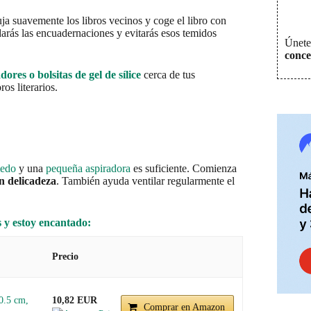
ja suavemente los libros vecinos y coge el libro con
arás las encuadernaciones y evitarás esos temidos
Únete 
conce
ores o bolsitas de gel de sílice
cerca de tus
os literarios.
medo
y una
pequeña aspiradora
es suficiente. Comienza
n delicadeza
. También ayuda ventilar regularmente el
s y estoy encantado:
Precio
0.5 cm,
10,82 EUR
Comprar en Amazon