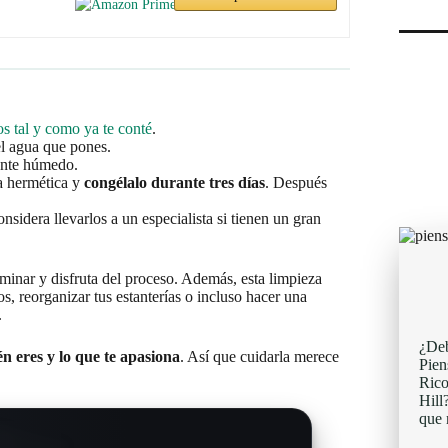
s tal y como ya te conté
.
l agua que pones.
ente húmedo.
a hermética y
congélalo durante tres días
. Después
onsidera llevarlos a un especialista si tienen un gran
rminar y disfruta del proceso. Además, esta limpieza
s, reorganizar tus estanterías o incluso hacer una
.
¿Deb
én eres y lo que te apasiona
. Así que cuidarla merece
Pien
Rico
Hill
que 