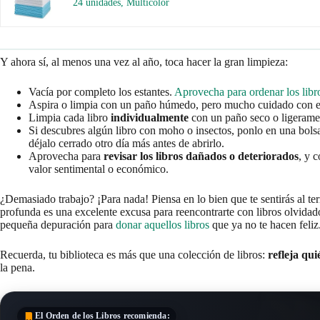
24 unidades, Multicolor
Y ahora sí, al menos una vez al año, toca hacer la gran limpieza:
Vacía por completo los estantes.
Aprovecha para ordenar los libro
Aspira o limpia con un paño húmedo, pero mucho cuidado con e
Limpia cada libro
individualmente
con un paño seco o ligeram
Si descubres algún libro con moho o insectos, ponlo en una bols
déjalo cerrado otro día más antes de abrirlo.
Aprovecha para
revisar los libros dañados o deteriorados
, y c
valor sentimental o económico.
¿Demasiado trabajo? ¡Para nada! Piensa en lo bien que te sentirás al te
profunda es una excelente excusa para reencontrarte con libros olvidado
pequeña depuración para
donar aquellos libros
que ya no te hacen feliz
Recuerda, tu biblioteca es más que una colección de libros:
refleja qui
la pena.
El Orden de los Libros
recomienda: