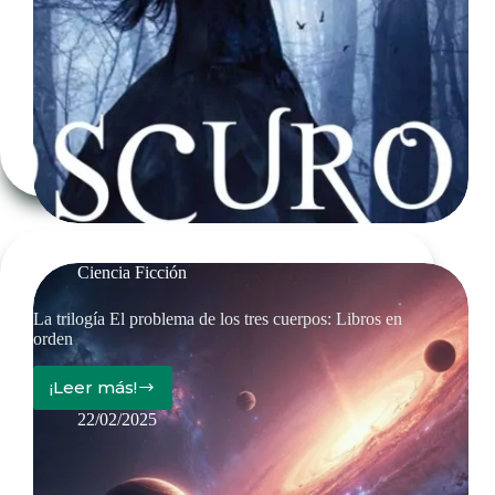
de
la
saga
Oscuros/Fallen
de
Lauren
Kate
Ciencia Ficción
La trilogía El problema de los tres cuerpos: Libros en
orden
¡Leer más!
La
trilogía
22/02/2025
El
problema
de