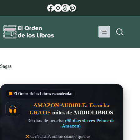
Saltar
al
contenido
Sagas
El Orden de los Libros
recomienda:
AMAZON AUDIBLE: Escucha
GRATIS
miles de AUDIOLIBROS
30 días de prueba
(90 días si eres Prime de
Amazon)
CANCELA online cuando quieras