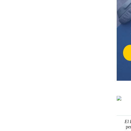
El 
pe