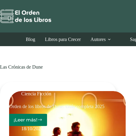
Saltar
al
contenido
Blog
Libros para Crecer
Autores
Sa
Las Crónicas de Dune
Ciencia Ficción
Orden de los libros de Dune: Guía completa 2025
¡Leer más!
Orden
de
18/10/2024
los