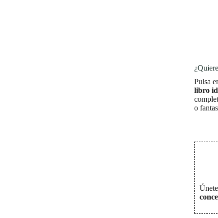
¿Quiere
Pulsa e
libro i
complet
o fanta
Únete 
conce