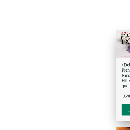
¿Deb
Pien
Rico
Hill
que 
06/
L