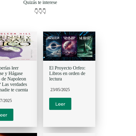
Quizás te interese
👇👇👇
erías leer
El Proyecto Orfeo:
se y Hágase
Libros en orden de
 de Napoleon
lectura
? Las verdades
nadie te cuenta
23/05/2025
07/2025
Leer
eer