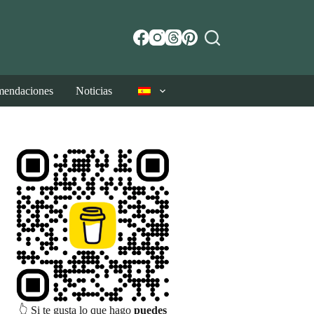
endaciones
Noticias
👆 Si te gusta lo que hago
puedes