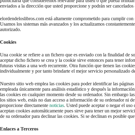
publicitaria que consideremos relevante para usted o que pueda brindarl
enviados a la dirección que usted proporcione y podrán ser cancelado
elordendeloslibros.com está altamente comprometido para cumplir con
Usamos los sistemas más avanzados y los actualizamos constantemente
autorizado.
Cookies
Una cookie se refiere a un fichero que es enviado con la finalidad de s
aceptar dicho fichero se crea y la cookie sirve entonces para tener infor
futuras visitas a una web recurrente. Otra función que tienen las cooki
individualmente y por tanto brindarte el mejor servicio personalizado d
Nuestro sitio web emplea las cookies para poder identificar las páginas
empleada únicamente para análisis estadístico y después la informació
las cookies en cualquier momento desde su ordenador. Sin embargo las
los sitios web, estás no dan acceso a información de su ordenador ni de 
proporcione directamente
noticias
. Usted puede aceptar o negar el uso
aceptan cookies automáticamente pues sirve para tener un mejor servi
de su ordenador para declinar las cookies. Si se declinan es posible que
Enlaces a Terceros