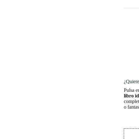
¿Quiere
Pulsa e
libro i
complet
o fanta