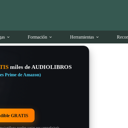
gas
Formación
Herramientas
Recom
TIS
miles de AUDIOLIBROS
eres Prime de Amazon)
dible GRATIS
omo/catálogo pueden variar por campaña/país.