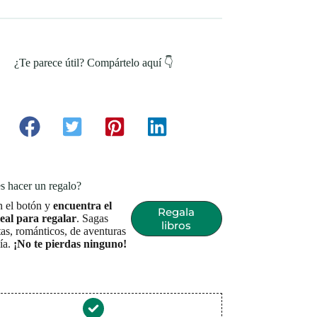
¿Te parece útil? Compártelo aquí 👇
s hacer un regalo?
n el botón y
encuentra el
Regala
deal para regalar
. Sagas
libros
as, románticos, de aventuras
sía.
¡No te pierdas ninguno!