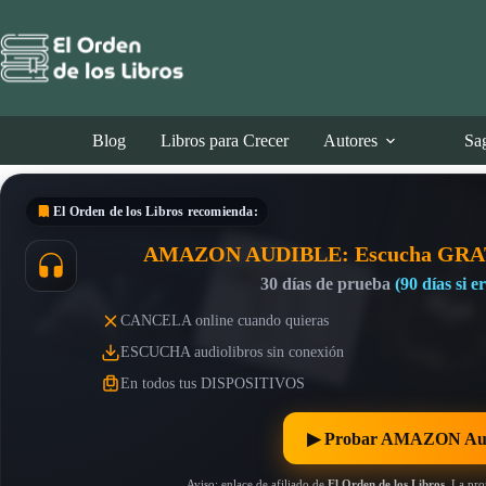
Saltar
al
contenido
Blog
Libros para Crecer
Autores
Sa
El Orden de los Libros
recomienda:
AMAZON AUDIBLE: Escucha GRA
30 días de prueba
(90 días si 
CANCELA online cuando quieras
ESCUCHA audiolibros sin conexión
En todos tus DISPOSITIVOS
▶︎ Probar AMAZON Au
Aviso: enlace de afiliado de
El Orden de los Libros
. La pr