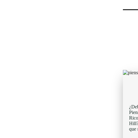
¿Deb
Pien
Rico
Hill
que 