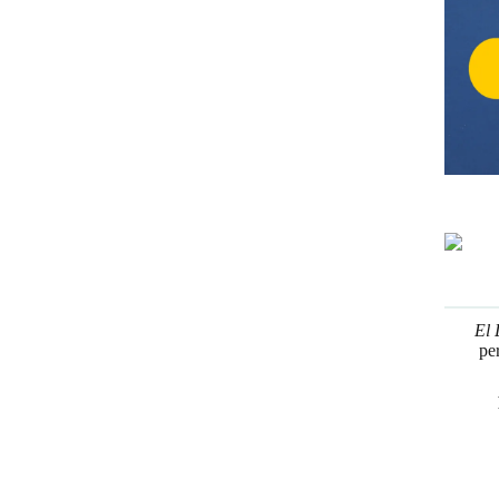
El 
pe