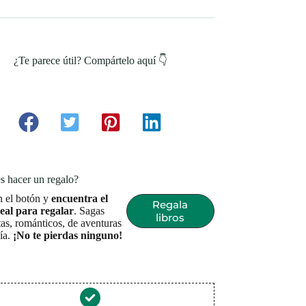
¿Te parece útil? Compártelo aquí 👇
s hacer un regalo?
n el botón y
encuentra el
Regala
deal para regalar
. Sagas
libros
as, románticos, de aventuras
sía.
¡No te pierdas ninguno!