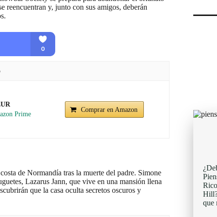
e reencuentran y, junto con sus amigos, deberán
s.
o
EUR
Comprar en Amazon
¿Deb
a costa de Normandía tras la muerte del padre. Simone
Pien
juguetes, Lazarus Jann, que vive en una mansión llena
Rico
cubrirán que la casa oculta secretos oscuros y
Hill
que 