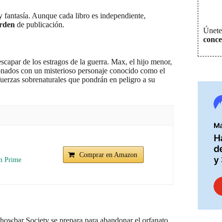
 y fantasía. Aunque cada libro es independiente,
orden
de publicación.
Únete 
conce
capar de los estragos de la guerra. Max, el hijo menor,
ionados con un misterioso personaje conocido como el
fuerzas sobrenaturales que pondrán en peligro a su
Comprar en Amazon
Chowbar Society se prepara para abandonar el orfanato