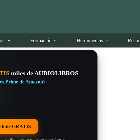
gas
Formación
Herramientas
Recom
TIS
miles de AUDIOLIBROS
eres Prime de Amazon)
dible GRATIS
omo/catálogo pueden variar por campaña/país.