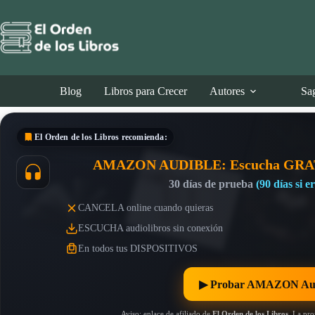
Saltar
al
contenido
Blog
Libros para Crecer
Autores
Sa
El Orden de los Libros
recomienda:
AMAZON AUDIBLE: Escucha GRA
30 días de prueba
(90 días si 
CANCELA online cuando quieras
ESCUCHA audiolibros sin conexión
En todos tus DISPOSITIVOS
▶︎ Probar AMAZON Au
Aviso: enlace de afiliado de
El Orden de los Libros
. La pr