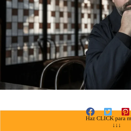
Haz CLICK para m
↓↓↓