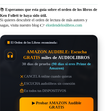
📚
Esperamos que esta guía sobre el orden de los libros de
Ken Follett te haya sido útil.
Si quieres descubrir el orden de lectura de más autores y
sagas, visita nuestro blog 👉
elordendeloslibros.com
El Orden de los Libros
recomienda:
AMAZON AUDIBLE: Escucha
GRATIS
miles de AUDIOLIBROS
30 días de prueba
(90 días si eres Prime de
Amazon)
CANCELA online cuando quieras
ESCUCHA audiolibros sin conexión
En todos tus DISPOSITIVOS
▶︎ Probar AMAZON Audible
GRATIS