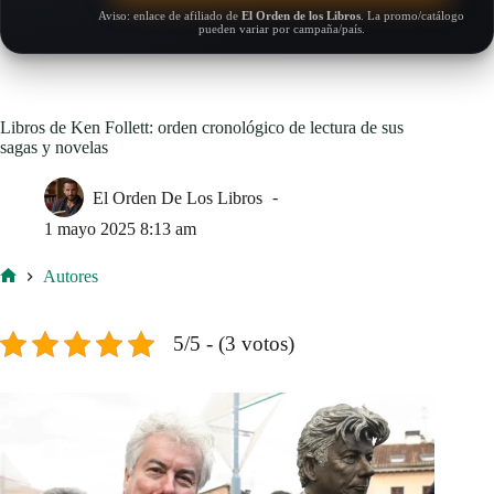
Aviso: enlace de afiliado de
El Orden de los Libros
. La promo/catálogo
pueden variar por campaña/país.
Libros de Ken Follett: orden cronológico de lectura de sus
sagas y novelas
El Orden De Los Libros
1 mayo 2025 8:13 am
Autores
Inicio
5/5 - (3 votos)