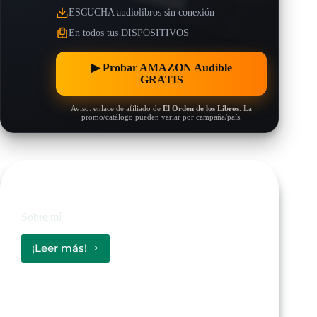
ESCUCHA audiolibros sin conexión
En todos tus DISPOSITIVOS
▶︎ Probar AMAZON Audible
GRATIS
Aviso: enlace de afiliado de
El Orden de los Libros
. La
promo/catálogo pueden variar por campaña/país.
Sobre mí
Sobre mí
¡Leer más!
Sobre
mí
26/11/2024