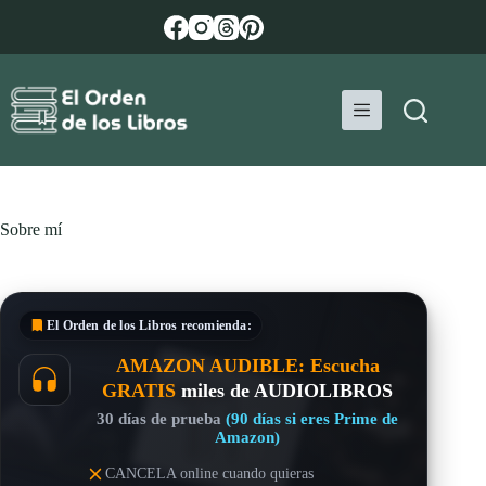
Saltar
al
contenido
Sobre mí
El Orden de los Libros
recomienda:
AMAZON AUDIBLE: Escucha
GRATIS
miles de AUDIOLIBROS
30 días de prueba
(90 días si eres Prime de
Amazon)
CANCELA online cuando quieras